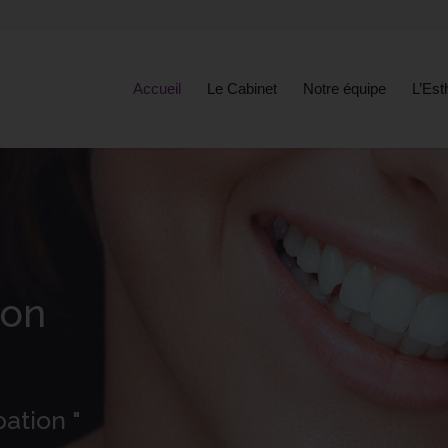
Accueil
Le Cabinet
Notre équipe
L’Est
don
pation "