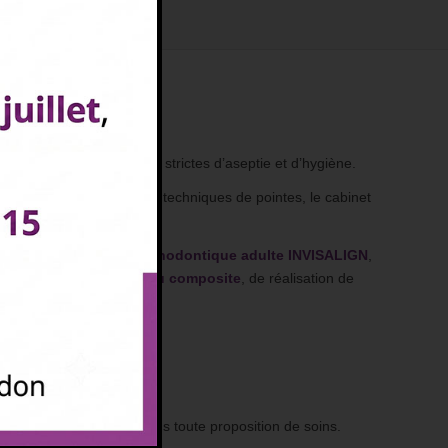
e
echniques et les normes strictes d’aseptie et d’hygiène.
t, grâce à l’emploi de techniques de pointes, le cabinet
eutiques de
traitement orthodontique adulte INVISALIGN
,
 d’
inlay en céramique ou composite
, de réalisation de
nt toujours privilégiés dans toute proposition de soins.