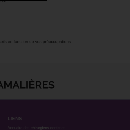
le).
eils en fonction de vos préoccupations.
AMALIÈRES
LIENS
Annuaire des chirurgiens-dentistes