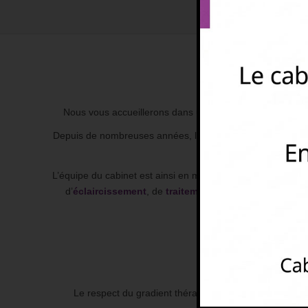
Nous vous accueillerons dans un environnement adapté à 
Depuis de nombreuses années, le Docteur Amandine BOUDON
L’équipe du cabinet est ainsi en mesure de vous proposer 
d’
éclaircissement
, de
traitement parodontal
, de
trai
Le respect du gradient thérapeutique, la conservation d