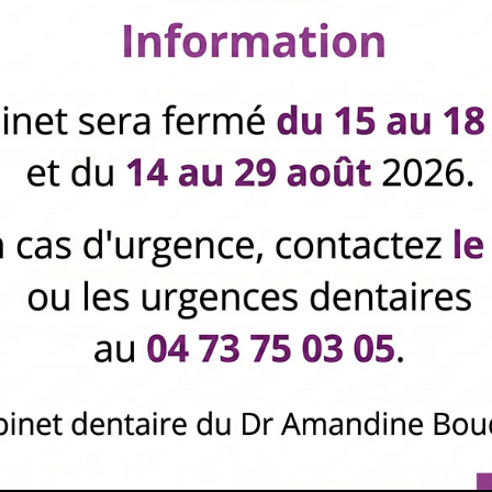
Notre satisfaction sera de vous rendre le sourir
LE CABINET
une dentisterie moderne, préventive, esthétique alliant les dernières t
 se forme auprès de professeurs éminents en esthétique du sourire, e
s’est orienté vers une dentisterie moderne ultraconservatrice.
le traitement le plus adapté à vos besoins, en considérant nos thérap
tement des tâches blanches de l’émail
, de reconstitutions par collage
facettes en céramique
.
N’hésitez pas à nous contacter au 04 73 35 83 51 ou par mail
e votre tissu dentaire et la biocompatibilité des matériaux utilisés sero