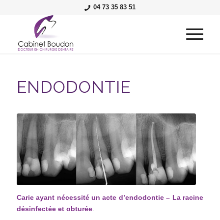
04 73 35 83 51
ENDODONTIE
Endodontie à Royat-Chamalières
Carie ayant nécessité un acte d’endodontie – La racine
désinfectée et obturée
.