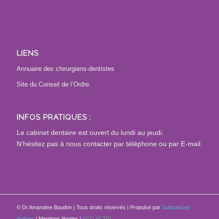
LIENS
Annuaire des chirurgiens-dentistes
Site du Conseil de l’Ordre
INFOS PRATIQUES :
Le cabinet dentaire est ouvert du lundi au jeudi.
N’hésitez pas à nous contacter par téléphone ou par E-mail.
©
Dr Amandine Boudon
| Tous droits réservés | Propulsé par
Substances
Actives
|
Mentions légales
|
E
CO
A
CTIV