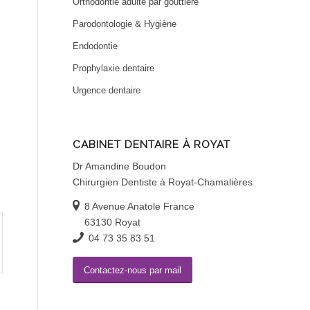
Orthodontie adulte par gouttière
Parodontologie & Hygiène
Endodontie
Prophylaxie dentaire
Urgence dentaire
CABINET DENTAIRE À ROYAT
Dr Amandine Boudon
Chirurgien Dentiste à Royat-Chamalières
8 Avenue Anatole France
63130 Royat
04 73 35 83 51
Contactez-nous par mail