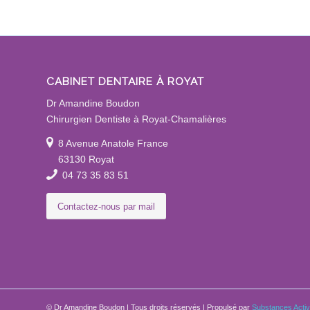
CABINET DENTAIRE À ROYAT
Dr Amandine Boudon
Chirurgien Dentiste à Royat-Chamalières
8 Avenue Anatole France
63130 Royat
04 73 35 83 51
Contactez-nous par mail
©
Dr Amandine Boudon
| Tous droits réservés | Propulsé par
Substances Acti