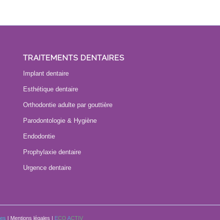
TRAITEMENTS DENTAIRES
Implant dentaire
Esthétique dentaire
Orthodontie adulte par gouttière
Parodontologie & Hygiène
Endodontie
Prophylaxie dentaire
Urgence dentaire
ves
|
Mentions légales
|
E
CO
A
CTIV